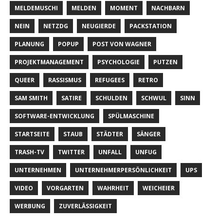
MELDEMUSCHI
MELDEN
MOMENT
NACHBARN
NEIN
NETZDG
NEUGIERDE
PACKSTATION
PLANUNG
POPUP
POST VON WAGNER
PROJEKTMANAGEMENT
PSYCHOLOGIE
PUTZEN
QUEER
RASSISMUS
REFUGEES
RETRO
SAM SMITH
SATIRE
SCHULDEN
SCHWUL
SINN
SOFTWARE-ENTWICKLUNG
SPÜLMASCHINE
STARTSEITE
STAUB
STÄDTER
SÄNGER
TRASH-TV
TWITTER
UNFALL
UNFUG
UNTERNEHMEN
UNTERNEHMERPERSÖNLICHKEIT
UPS
VIDEO
VORGARTEN
WAHRHEIT
WEICHEIER
WERBUNG
ZUVERLÄSSIGKEIT