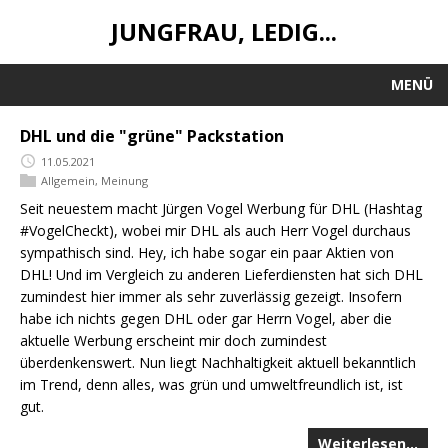
JUNGFRAU, LEDIG...
MENÜ
DHL und die "grüne" Packstation
11.05.2021
Allgemein
,
Meinung
Seit neuestem macht Jürgen Vogel Werbung für DHL (Hashtag
#VogelCheckt), wobei mir DHL als auch Herr Vogel durchaus
sympathisch sind. Hey, ich habe sogar ein paar Aktien von
DHL! Und im Vergleich zu anderen Lieferdiensten hat sich DHL
zumindest hier immer als sehr zuverlässig gezeigt. Insofern
habe ich nichts gegen DHL oder gar Herrn Vogel, aber die
aktuelle Werbung erscheint mir doch zumindest
überdenkenswert. Nun liegt Nachhaltigkeit aktuell bekanntlich
im Trend, denn alles, was grün und umweltfreundlich ist, ist
gut.
Weiterlesen…