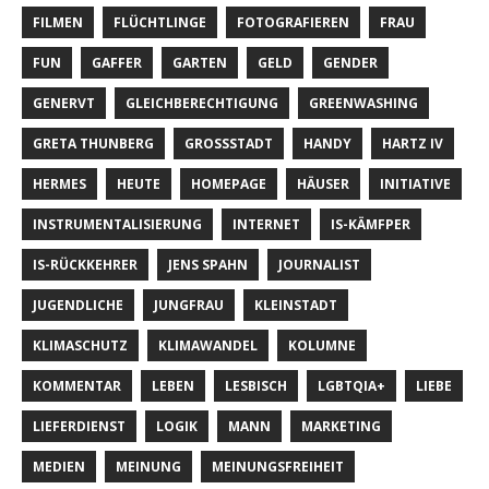
FILMEN
FLÜCHTLINGE
FOTOGRAFIEREN
FRAU
FUN
GAFFER
GARTEN
GELD
GENDER
GENERVT
GLEICHBERECHTIGUNG
GREENWASHING
GRETA THUNBERG
GROSSSTADT
HANDY
HARTZ IV
HERMES
HEUTE
HOMEPAGE
HÄUSER
INITIATIVE
INSTRUMENTALISIERUNG
INTERNET
IS-KÄMFPER
IS-RÜCKKEHRER
JENS SPAHN
JOURNALIST
JUGENDLICHE
JUNGFRAU
KLEINSTADT
KLIMASCHUTZ
KLIMAWANDEL
KOLUMNE
KOMMENTAR
LEBEN
LESBISCH
LGBTQIA+
LIEBE
LIEFERDIENST
LOGIK
MANN
MARKETING
MEDIEN
MEINUNG
MEINUNGSFREIHEIT