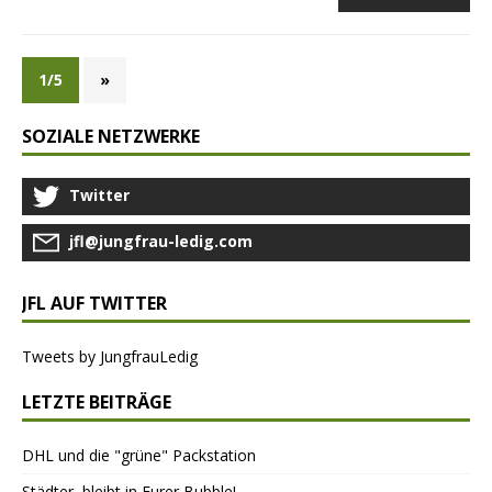
1/5
»
SOZIALE NETZWERKE
Twitter
jfl@jungfrau-ledig.com
JFL AUF TWITTER
Tweets by JungfrauLedig
LETZTE BEITRÄGE
DHL und die "grüne" Packstation
Städter, bleibt in Eurer Bubble!