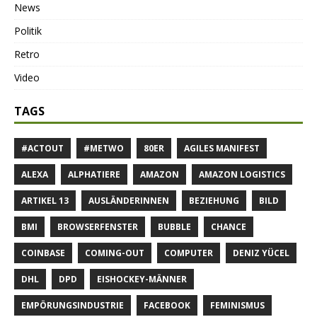
News
Politik
Retro
Video
TAGS
#ACTOUT
#METWO
80ER
AGILES MANIFEST
ALEXA
ALPHATIERE
AMAZON
AMAZON LOGISTICS
ARTIKEL 13
AUSLÄNDERINNEN
BEZIEHUNG
BILD
BMI
BROWSERFENSTER
BUBBLE
CHANCE
COINBASE
COMING-OUT
COMPUTER
DENIZ YÜCEL
DHL
DPD
EISHOCKEY-MÄNNER
EMPÖRUNGSINDUSTRIE
FACEBOOK
FEMINISMUS