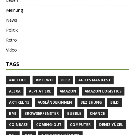
Leben
Meinung
News
Politik
Retro
Video
TAGS
#ACTOUT
#METWO
80ER
AGILES MANIFEST
ALEXA
ALPHATIERE
AMAZON
AMAZON LOGISTICS
ARTIKEL 13
AUSLÄNDERINNEN
BEZIEHUNG
BILD
BMI
BROWSERFENSTER
BUBBLE
CHANCE
COINBASE
COMING-OUT
COMPUTER
DENIZ YÜCEL