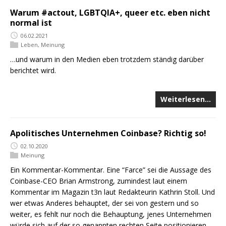
Warum #actout, LGBTQIA+, queer etc. eben nicht
normal ist
06.02.2021
Leben
,
Meinung
…und warum in den Medien eben trotzdem ständig darüber
berichtet wird.
Weiterlesen…
Apolitisches Unternehmen Coinbase? Richtig so!
02.10.2020
Meinung
Ein Kommentar-Kommentar. Eine “Farce” sei die Aussage des
Coinbase-CEO Brian Armstrong, zumindest laut einem
Kommentar im Magazin t3n laut Redakteurin Kathrin Stoll. Und
wer etwas Anderes behauptet, der sei von gestern und so
weiter, es fehlt nur noch die Behauptung, jenes Unternehmen
würde sich auf der so genannten rechten Seite positionieren.