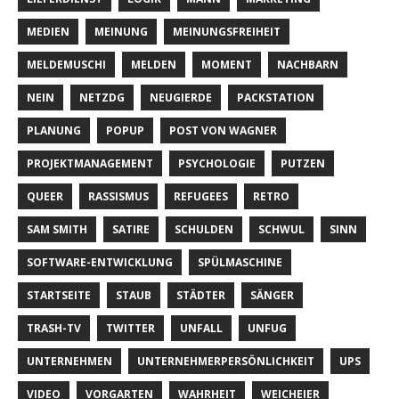
MEDIEN
MEINUNG
MEINUNGSFREIHEIT
MELDEMUSCHI
MELDEN
MOMENT
NACHBARN
NEIN
NETZDG
NEUGIERDE
PACKSTATION
PLANUNG
POPUP
POST VON WAGNER
PROJEKTMANAGEMENT
PSYCHOLOGIE
PUTZEN
QUEER
RASSISMUS
REFUGEES
RETRO
SAM SMITH
SATIRE
SCHULDEN
SCHWUL
SINN
SOFTWARE-ENTWICKLUNG
SPÜLMASCHINE
STARTSEITE
STAUB
STÄDTER
SÄNGER
TRASH-TV
TWITTER
UNFALL
UNFUG
UNTERNEHMEN
UNTERNEHMERPERSÖNLICHKEIT
UPS
VIDEO
VORGARTEN
WAHRHEIT
WEICHEIER