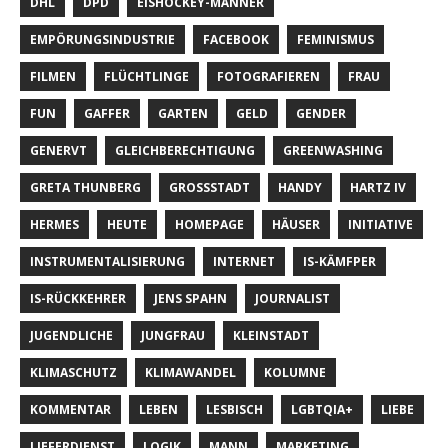
DHL
DPD
EISHOCKEY-MÄNNER
EMPÖRUNGSINDUSTRIE
FACEBOOK
FEMINISMUS
FILMEN
FLÜCHTLINGE
FOTOGRAFIEREN
FRAU
FUN
GAFFER
GARTEN
GELD
GENDER
GENERVT
GLEICHBERECHTIGUNG
GREENWASHING
GRETA THUNBERG
GROSSSTADT
HANDY
HARTZ IV
HERMES
HEUTE
HOMEPAGE
HÄUSER
INITIATIVE
INSTRUMENTALISIERUNG
INTERNET
IS-KÄMFPER
IS-RÜCKKEHRER
JENS SPAHN
JOURNALIST
JUGENDLICHE
JUNGFRAU
KLEINSTADT
KLIMASCHUTZ
KLIMAWANDEL
KOLUMNE
KOMMENTAR
LEBEN
LESBISCH
LGBTQIA+
LIEBE
LIEFERDIENST
LOGIK
MANN
MARKETING